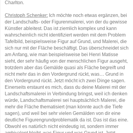
Charlton.
Christoph Schenker:
Ich möchte noch etwas ergänzen, bei
der Landschafts- oder Figurenmalerei, von der du gewisse
Künstler ableitest. Das ist ziemlich komplex und kann
wahrscheinlich nicht identifiziert werden mit dem Problem
Tafelbild, beispielsweise Figur auf Grund, und Malerei, die
sich nur mit der Fläche beschäftigt. Das überschneidet sich
am Anfang, wie man beispielsweise bei Henri Matisse
sieht, der sehr häufig von der menschlichen Figur ausgeht,
trotzdem aber das Gemälde quasi als Fläche begreift und
nicht mehr das in den Vordergrund rückt, was… Grund in
den Vordergrund rückt. Jetzt möcht ich zwei Dinge sagen.
Einerseits erstaunt es mich, dass du deine Malerei mit der
Landschaftsmalerei in Verbindung bringst, weil ich denken
würde, Landschaftsmalerei sei hauptsächlich Malerei, die
mehr die Fläche thematisiert (man könnte auch die Tiefe
sagen), und weil bei sehr vielen Gemälden von dir eine
deutliche Figurengrundproblematik da ist. Das ist das eine.
Obwohl es natürlich nicht eindeutig ist, sondern immer
ambivalent bleibt, was Figur und was Grund ist. Jetzt