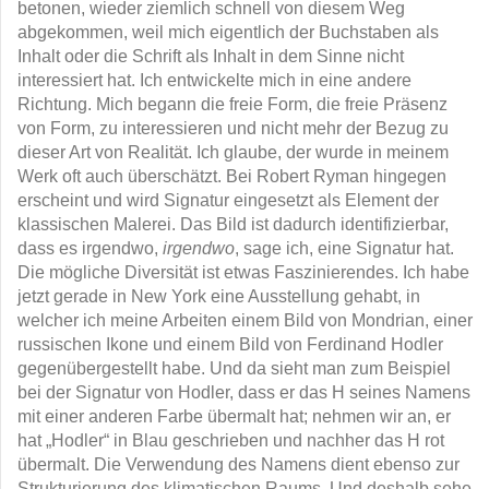
betonen, wieder ziemlich schnell von diesem Weg
abgekommen, weil mich eigentlich der Buchstaben als
Inhalt oder die Schrift als Inhalt in dem Sinne nicht
interessiert hat. Ich entwickelte mich in eine andere
Richtung. Mich begann die freie Form, die freie Präsenz
von Form, zu interessieren und nicht mehr der Bezug zu
dieser Art von Realität. Ich glaube, der wurde in meinem
Werk oft auch überschätzt. Bei Robert Ryman hingegen
erscheint und wird Signatur eingesetzt als Element der
klassischen Malerei. Das Bild ist dadurch identifizierbar,
dass es irgendwo,
irgendwo
, sage ich, eine Signatur hat.
Die mögliche Diversität ist etwas Faszinierendes. Ich habe
jetzt gerade in New York eine Ausstellung gehabt, in
welcher ich meine Arbeiten einem Bild von Mondrian, einer
russischen Ikone und einem Bild von Ferdinand Hodler
gegenübergestellt habe. Und da sieht man zum Beispiel
bei der Signatur von Hodler, dass er das H seines Namens
mit einer anderen Farbe übermalt hat; nehmen wir an, er
hat „Hodler“ in Blau geschrieben und nachher das H rot
übermalt. Die Verwendung des Namens dient ebenso zur
Strukturierung des klimatischen Raums. Und deshalb sehe