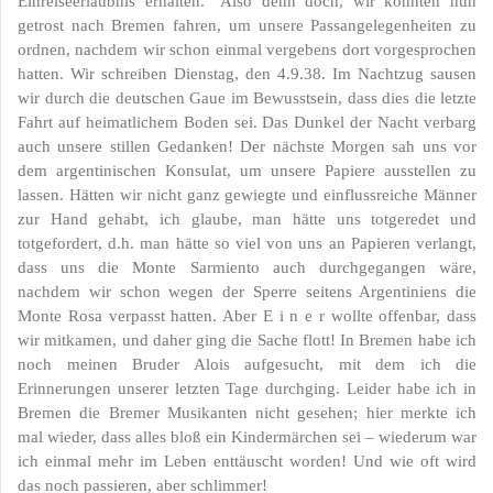
Einreiseerlaubnis erhalten.“ Also denn doch, wir konnten nun
getrost nach Bremen fahren, um unsere Passangelegenheiten zu
ordnen, nachdem wir schon einmal vergebens dort vorgesprochen
hatten. Wir schreiben Dienstag, den 4.9.38. Im Nachtzug sausen
wir durch die deutschen Gaue im Bewusstsein, dass dies die letzte
Fahrt auf heimatlichem Boden sei. Das Dunkel der Nacht verbarg
auch unsere stillen Gedanken! Der nächste Morgen sah uns vor
dem argentinischen Konsulat, um unsere Papiere ausstellen zu
lassen. Hätten wir nicht ganz gewiegte und einflussreiche Männer
zur Hand gehabt, ich glaube, man hätte uns totgeredet und
totgefordert, d.h. man hätte so viel von uns an Papieren verlangt,
dass uns die Monte Sarmiento auch durchgegangen wäre,
nachdem wir schon wegen der Sperre seitens Argentiniens die
Monte Rosa verpasst hatten. Aber E i n e r wollte offenbar, dass
wir mitkamen, und daher ging die Sache flott! In Bremen habe ich
noch meinen Bruder Alois aufgesucht, mit dem ich die
Erinnerungen unserer letzten Tage durchging. Leider habe ich in
Bremen die Bremer Musikanten nicht gesehen; hier merkte ich
mal wieder, dass alles bloß ein Kindermärchen sei – wiederum war
ich einmal mehr im Leben enttäuscht worden! Und wie oft wird
das noch passieren, aber schlimmer!