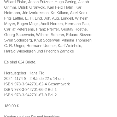
Willard Fiske, Johan Fritzner, Hugo Gering, Jacob
Grimm, Didrik Grønvold, Karl Felix Halm, Karl
Hofmann, Jón Þorkelsson, Kr. Kålund, Axel Kock,
Frits Läffler, E. H. Lind, Joh. Aug. Lundell, Wilhelm
Meyer, Eugen Mogk, Adolf Noreen, Hermann Paul,
Carl af Petersens, Franz Pfeiffer, Gustav Roethe,
Georg Sauerwein, Wilhelm Scherer, Eduard Sievers,
Sven Söderberg, Knut Söderwall, Vilhelm Thomsen,
C. R. Unger, Hermann Usener, Karl Weinhold,
Harald Wieselgren und Friedrich Zarncke
Es sind 624 Briefe.
Herausgeber: Hans Fix
2024, 1174 S., 2 Bände 22 x 14 cm
ISBN 978-3-942701-62-4 Gesamtwerk
ISBN 978-3-942701-66-2 Bd. 1
ISBN 978-3-942701-67-9 Bd. 2
189,00 €
Kaufen und per Paypal bezahlen: