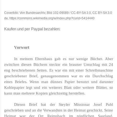
Coverfoto: Von Bundesarchiv, Bild 102-09089 / CC-BY-SA 3.0, CC BY-SA 3.0
de, https://commons.wikimedia.org/w/index.php?curid=5414440
Kaufen und per Paypal bezahlen:
Vorwort
In meinem Elternhaus gab es nur wenige Bücher. Aber
zwischen diesen Büchern steckte ein brauner Umschlag mit 24
eng beschriebenen Seiten. Es war ein mit einer Schreibmaschine
geschriebener Brief, genaugenommen war es ein Durchschlag
eines Briefes. Wenn man dünnes Papier benutzt und darunter
Kohlepapier legt und ein weiteres Blatt oder weitere Blätter, so
kann man mehrere Kopien gleichzeitig herstellen.
Diesen Brief hat der Steyler Missionar Josef Puhl
geschrieben und an die Verwandten in der Heimat geschickt. Seine
Heimat war der Ort Reimsbach im nördlichen Saarland.