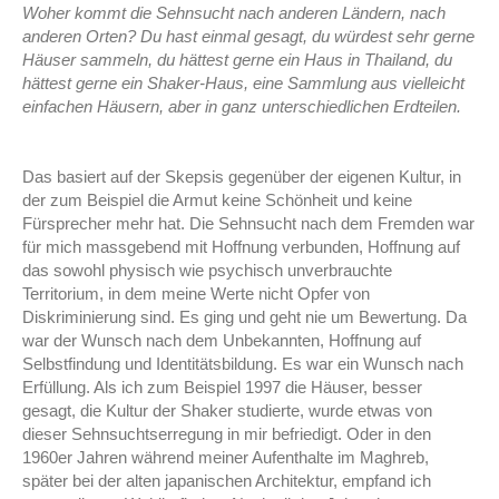
Woher kommt die Sehnsucht nach anderen Ländern, nach
anderen Orten? Du hast
einmal gesagt, du würdest sehr gerne
Häuser sammeln, du hättest gerne ein Haus in
Thailand, du
hättest gerne ein Shaker-Haus,
eine Sammlung aus vielleicht
einfachen
Häusern, aber in ganz unterschiedlichen Erdteilen.
Das basiert auf der Skepsis gegenüber der eigenen Kultur, in
der zum Beispiel die Armut keine Schönheit und keine
Fürsprecher mehr hat. Die Sehnsucht nach dem Fremden war
für mich massgebend mit Hoffnung verbunden, Hoffnung auf
das sowohl physisch wie psychisch unverbrauchte
Territorium, in dem meine Werte nicht Opfer von
Diskriminierung sind. Es ging und geht nie um Bewertung. Da
war der Wunsch nach dem Unbekannten, Hoffnung auf
Selbstfindung und Identitätsbildung. Es war ein Wunsch nach
Erfüllung. Als ich zum Beispiel 1997 die Häuser, besser
gesagt, die Kultur der Shaker studierte, wurde etwas von
dieser Sehnsuchtserregung in mir befriedigt. Oder in den
1960er Jahren während meiner Aufenthalte im Maghreb,
später bei der alten japanischen Architektur, empfand ich